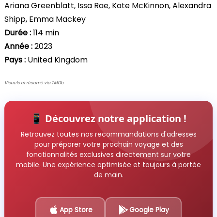
Ariana Greenblatt, Issa Rae, Kate McKinnon, Alexandra
Shipp, Emma Mackey
Durée :
114 min
Année :
2023
Pays :
United Kingdom
Visuels et résumé via TMDb
📱 Découvrez notre application !
Retrouvez toutes nos recommandations d'adresses
pour préparer votre prochain voyage et des
fonctionnalités exclusives directement sur votre
mobile. Une expérience optimisée et toujours à portée
de main.
App Store
Google Play