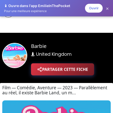
📱 Ouvre dans l'app EmilieInThePocket
×
Ouvrir
ZAPLISTOO
Pour une meilleure expérience
Barbie
United Kingdom
PARTAGER CETTE FICHE
Film — Comédie, Aventure — 2023 — Parallèlement
au réel, il existe Barbie Land, un m...