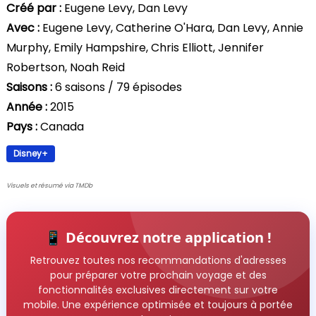
Créé par :
Eugene Levy, Dan Levy
Avec :
Eugene Levy, Catherine O'Hara, Dan Levy, Annie
Murphy, Emily Hampshire, Chris Elliott, Jennifer
Robertson, Noah Reid
Saisons :
6 saisons / 79 épisodes
Année :
2015
Pays :
Canada
Disney+
Visuels et résumé via TMDb
📱 Découvrez notre application !
Retrouvez toutes nos recommandations d'adresses
pour préparer votre prochain voyage et des
fonctionnalités exclusives directement sur votre
mobile. Une expérience optimisée et toujours à portée