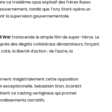
ns ce troisième opus explosif des frères Russo.
 gouvernement, tandis que Tony Stark opère un
nt la supervision gouvernementale.
il War
transcende le simple film de super-héros. Le
rès des dégâts collatéraux dévastateurs, forçant
ôté, la liberté d'action ; de l'autre, la
carnent magistralement cette opposition
on exceptionnelle. Sebastian Stan, Scarlett
ent ce casting vertigineux qui promet
ndissements narratifs.