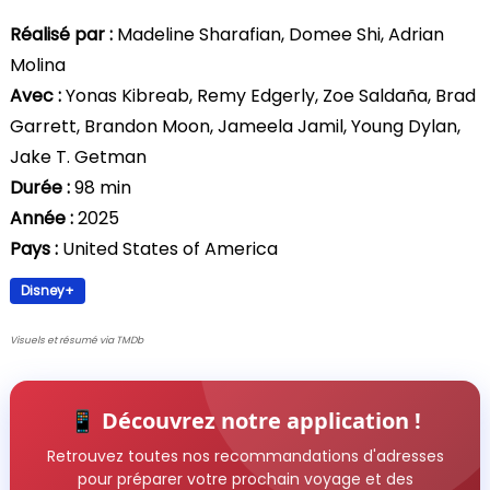
Réalisé par :
Madeline Sharafian, Domee Shi, Adrian
Molina
Avec :
Yonas Kibreab, Remy Edgerly, Zoe Saldaña, Brad
Garrett, Brandon Moon, Jameela Jamil, Young Dylan,
Jake T. Getman
Durée :
98 min
Année :
2025
Pays :
United States of America
Disney+
Visuels et résumé via TMDb
📱 Découvrez notre application !
Retrouvez toutes nos recommandations d'adresses
pour préparer votre prochain voyage et des