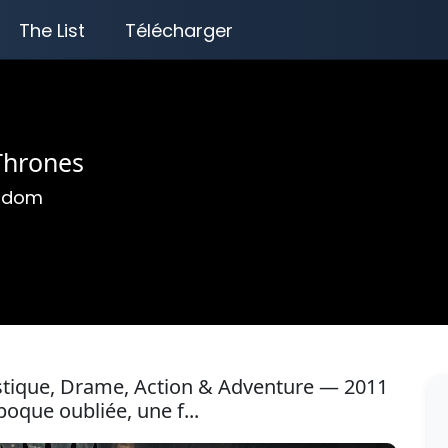
The List
Télécharger
Thrones
ngdom
astique, Drame, Action & Adventure — 2011
poque oubliée, une f...