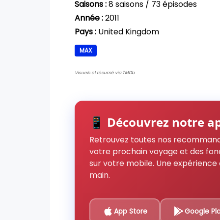
Saisons :
8 saisons / 73 épisodes
Année :
2011
Pays :
United Kingdom
MAX
Visuels et résumé via TMDb
📱 Découvrez notre ap
Retrouvez toutes nos recommand
votre prochain voyage et des fon
sur votre mobile. Une expérience 
main.
App Store
Google Pl