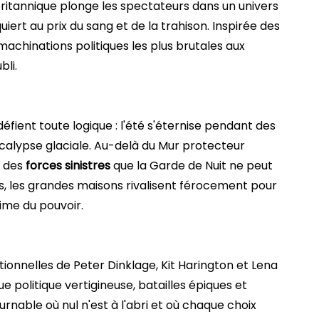
 britannique plonge les spectateurs dans un univers
iert au prix du sang et de la trahison. Inspirée des
machinations politiques les plus brutales aux
li.
éfient toute logique : l'été s'éternise pendant des
alypse glaciale. Au-delà du Mur protecteur
t des
forces sinistres
que la Garde de Nuit ne peut
s, les grandes maisons rivalisent férocement pour
time du pouvoir.
ionnelles de Peter Dinklage, Kit Harington et Lena
 politique vertigineuse, batailles épiques et
rnable où nul n'est à l'abri et où chaque choix