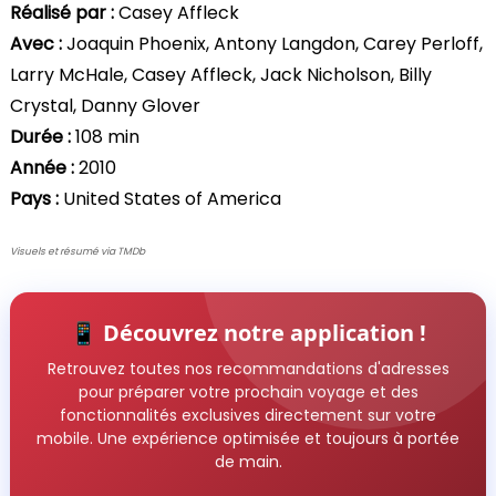
Réalisé par :
Casey Affleck
Avec :
Joaquin Phoenix, Antony Langdon, Carey Perloff,
Larry McHale, Casey Affleck, Jack Nicholson, Billy
Crystal, Danny Glover
Durée :
108 min
Année :
2010
Pays :
United States of America
Visuels et résumé via TMDb
📱 Découvrez notre application !
Retrouvez toutes nos recommandations d'adresses
pour préparer votre prochain voyage et des
fonctionnalités exclusives directement sur votre
mobile. Une expérience optimisée et toujours à portée
de main.