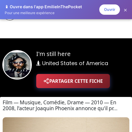
📱 Ouvre dans l'app EmilieInThePocket
×
Ouvrir
ZAPLISTOO
Pour une meilleure expérience
I'm still here
United States of America
PARTAGER CETTE FICHE
Film — Musique, Comédie, Drame — 2010 — En
2008, l'acteur Joaquin Phoenix annonce qu'il pr...