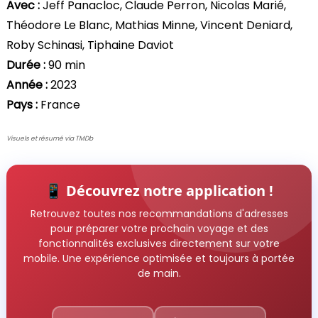
Avec :
Jeff Panacloc, Claude Perron, Nicolas Marié,
Théodore Le Blanc, Mathias Minne, Vincent Deniard,
Roby Schinasi, Tiphaine Daviot
Durée :
90 min
Année :
2023
Pays :
France
Visuels et résumé via TMDb
📱 Découvrez notre application !
Retrouvez toutes nos recommandations d'adresses
pour préparer votre prochain voyage et des
fonctionnalités exclusives directement sur votre
mobile. Une expérience optimisée et toujours à portée
de main.