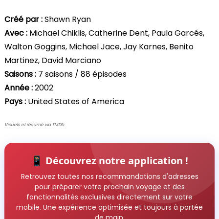
Créé par :
Shawn Ryan
Avec :
Michael Chiklis, Catherine Dent, Paula Garcés,
Walton Goggins, Michael Jace, Jay Karnes, Benito
Martinez, David Marciano
Saisons :
7 saisons / 88 épisodes
Année :
2002
Pays :
United States of America
Visuels et résumé via TMDb
📱 Découvrez notre application !
Retrouvez toutes nos recommandations d'adresses
pour préparer votre prochain voyage et des
fonctionnalités exclusives directement sur votre
mobile. Une expérience optimisée et toujours à portée
de main.