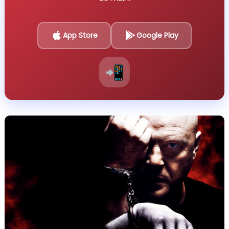
App Store
Google Play
📲