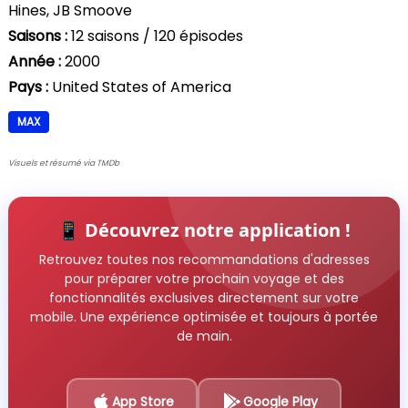
Hines, JB Smoove
Saisons :
12 saisons / 120 épisodes
Année :
2000
Pays :
United States of America
MAX
Visuels et résumé via TMDb
📱 Découvrez notre application !
Retrouvez toutes nos recommandations d'adresses
pour préparer votre prochain voyage et des
fonctionnalités exclusives directement sur votre
mobile. Une expérience optimisée et toujours à portée
de main.
App Store
Google Play