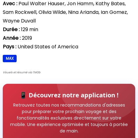
Avec :
Paul Walter Hauser, Jon Hamm, Kathy Bates,
Sam Rockwell, Olivia Wilde, Nina Arianda, Ian Gomez,
Wayne Duvall
Durée :
129 min
Année :
2019
Pays :
United States of America
MAX
Visuels et résumé via TMDb
📱 Découvrez notre application !
Retrouvez toutes nos recommandations d'adresses
pour préparer votre prochain voyage et des
fonctionnalités exclusives directement sur votre
mobile. Une expérience optimisée et toujours à portée
de main.