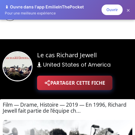
📱 Ouvre dans l'app EmilieInThePocket
×
Ouvrir
ZAPLISTOO
Pour une meilleure expérience
Le cas Richard Jewell
United States of America
PARTAGER CETTE FICHE
Film — Drame, Histoire — 2019 — En 1996, Richard
Jewell fait partie de l’équipe ch...