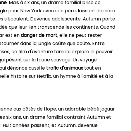
nne
. Mais à six ans, un drame familial brise ce
 jungle pour New York avec son père, laissant derrière
nées s'écoulent. Devenue adolescente, Autumn porte
ée que leur lien transcende les continents. Quand
ar est en
danger de mort
, elle ne peut rester
retourner dans la jungle coûte que coûte. Entre
es, ce film d'aventure familial explore le pouvoir
qui pèsent sur la faune sauvage. Un voyage
 qui dénonce aussi le
trafic d'animaux
tout en
le histoire sur Netflix, un hymne à l'amitié et à la
ienne aux côtés de Hope, un adorable bébé jaguar
 ses six ans, un drame familial contraint Autumn et
k. Huit années passent, et Autumn, devenue