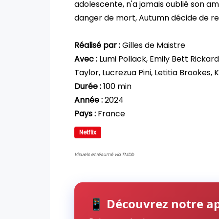
adolescente, n'a jamais oublié son a
danger de mort, Autumn décide de ret
Réalisé par :
Gilles de Maistre
Avec :
Lumi Pollack, Emily Bett Rickar
Taylor, Lucrezua Pini, Letitia Brookes,
Durée :
100 min
Année :
2024
Pays :
France
Netflix
Visuels et résumé via TMDb
📱 Découvrez notre ap