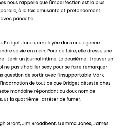
s nous rappelle que l'imperfection est la plus
mporelle, à la fois amusante et profondément
n avec panache.
e, Bridget Jones, employée dans une agence
endre sa vie en main. Pour ce faire, elle dresse une
e : tenir un journal intime. La deuxième : trouver un
oi ne pas s'habiller sexy pour se faire remarquer
as question de sortir avec l'insupportable Mark
 l'incarnation de tout ce que Bridget déteste chez
 peste mondaine répondant au doux nom de
s. Et la quatrième : arrêter de fumer.
 Hugh Grant, Jim Broadbent, Gemma Jones, James