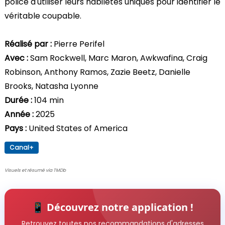
police d'utiliser leurs habiletés uniques pour identifier le
véritable coupable.
Réalisé par :
Pierre Perifel
Avec :
Sam Rockwell, Marc Maron, Awkwafina, Craig
Robinson, Anthony Ramos, Zazie Beetz, Danielle
Brooks, Natasha Lyonne
Durée :
104 min
Année :
2025
Pays :
United States of America
Canal+
Visuels et résumé via TMDb
📱 Découvrez notre application !
Retrouvez toutes nos recommandations d'adresses