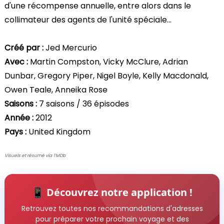
d'une récompense annuelle, entre alors dans le
collimateur des agents de l'unité spéciale...
Créé par :
Jed Mercurio
Avec :
Martin Compston, Vicky McClure, Adrian
Dunbar, Gregory Piper, Nigel Boyle, Kelly Macdonald,
Owen Teale, Anneika Rose
Saisons :
7 saisons / 36 épisodes
Année :
2012
Pays :
United Kingdom
Visuels et résumé via TMDb
📱 Découvrez notre application !
Retrouvez toutes nos recommandations d'adresses
pour préparer votre prochain voyage et des