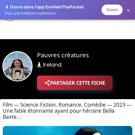
📱 Ouvre dans l'app EmilieInThePocket
×
Ouvrir
ZAPLISTOO
Pour une meilleure expérience
Pauvres créatures
Ireland
PARTAGER CETTE FICHE
Film — Science-Fiction, Romance, Comédie — 2023 —
Une fable étonnante ayant pour héroïne Bella
Baxte...