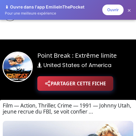
📱 Ouvre dans l'app EmilieInThePocket
×
Ouvrir
ZAPLISTOO
Pour une meilleure expérience
Point Break : Extrême limite
United States of America
PARTAGER CETTE FICHE
Film — Action, Thriller, Crime — 1991 — Johnny Utah,
jeune recrue du FBI, se voit confier ...