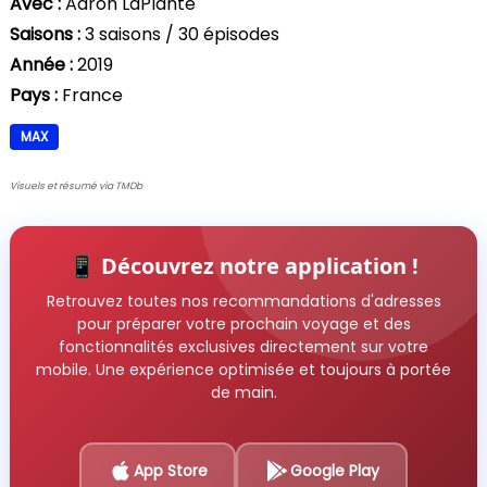
Avec :
Aaron LaPlante
Saisons :
3 saisons / 30 épisodes
Année :
2019
Pays :
France
MAX
Visuels et résumé via TMDb
📱 Découvrez notre application !
Retrouvez toutes nos recommandations d'adresses
pour préparer votre prochain voyage et des
fonctionnalités exclusives directement sur votre
mobile. Une expérience optimisée et toujours à portée
de main.
App Store
Google Play