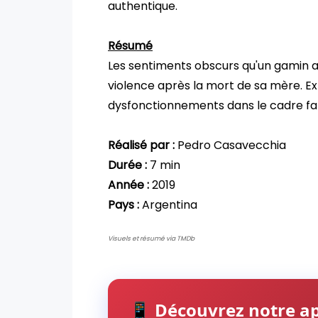
authentique.
Résumé
Les sentiments obscurs qu'un gamin 
violence après la mort de sa mère. Ex
dysfonctionnements dans le cadre fam
Réalisé par :
Pedro Casavecchia
Durée :
7 min
Année :
2019
Pays :
Argentina
Visuels et résumé via TMDb
📱 Découvrez notre ap