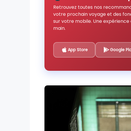
Retrouvez toutes nos recommand
votre prochain voyage et des fon
sur votre mobile. Une expérience 
main.
App Store
Google Pl