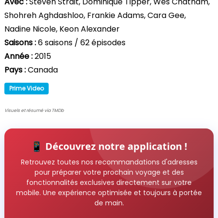
Avec :
Steven Strait, Dominique Tipper, Wes Chatham,
Shohreh Aghdashloo, Frankie Adams, Cara Gee,
Nadine Nicole, Keon Alexander
Saisons :
6 saisons / 62 épisodes
Année :
2015
Pays :
Canada
Prime Video
Visuels et résumé via TMDb
📱 Découvrez notre application !
Retrouvez toutes nos recommandations d'adresses
pour préparer votre prochain voyage et des
fonctionnalités exclusives directement sur votre
mobile. Une expérience optimisée et toujours à portée
de main.