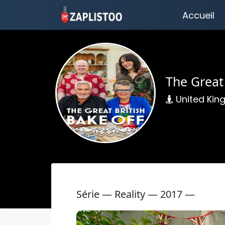
Accueil
The Great 
United Ki
Série — Reality — 2017 —