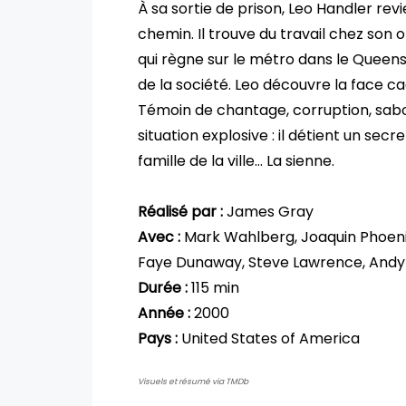
À sa sortie de prison, Leo Handler revi
chemin. Il trouve du travail chez son o
qui règne sur le métro dans le Queens. 
de la société. Leo découvre la face c
Témoin de chantage, corruption, sabo
situation explosive : il détient un secre
famille de la ville… La sienne.
Réalisé par :
James Gray
Avec :
Mark Wahlberg, Joaquin Phoenix
Faye Dunaway, Steve Lawrence, Andy
Durée :
115 min
Année :
2000
Pays :
United States of America
Visuels et résumé via TMDb