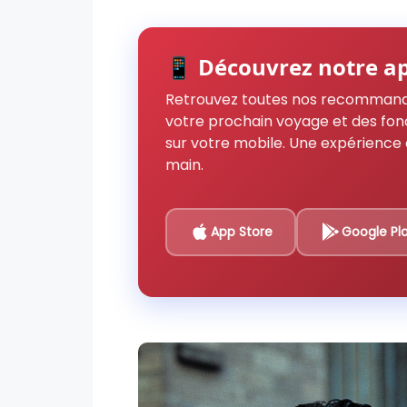
📱 Découvrez notre ap
Retrouvez toutes nos recommand
votre prochain voyage et des fon
sur votre mobile. Une expérience 
main.
App Store
Google Pl