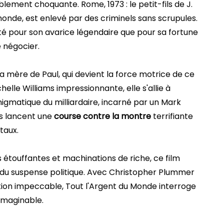
blement choquante. Rome, 1973 : le petit-fils de J.
monde, est enlevé par des criminels sans scrupules.
té pour son avarice légendaire que pour sa fortune
 négocier.
 la mère de Paul, qui devient la force motrice de ce
lle Williams impressionnante, elle s'allie à
nigmatique du milliardaire, incarné par un Mark
ls lancent une
course contre la montre
terrifiante
taux.
s étouffantes et machinations de riche, ce film
s du suspense politique. Avec Christopher Plummer
tion impeccable, Tout l'Argent du Monde interroge
nimaginable.