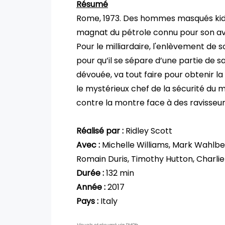
Résumé
Rome, 1973. Des hommes masqués kidnap
magnat du pétrole connu pour son ava
Pour le milliardaire, l'enlèvement de s
pour qu’il se sépare d’une partie de s
dévouée, va tout faire pour obtenir la l
le mystérieux chef de la sécurité du m
contre la montre face à des ravisseur
Réalisé par :
Ridley Scott
Avec :
Michelle Williams, Mark Wahlbe
Romain Duris, Timothy Hutton, Charli
Durée :
132 min
Année :
2017
Pays :
Italy
Visuels et résumé via TMDb