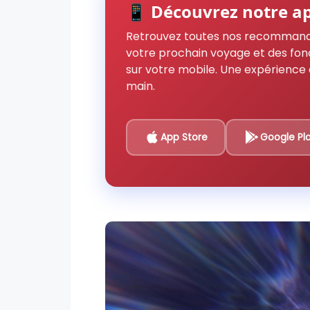
📱 Découvrez notre ap
Retrouvez toutes nos recommand
votre prochain voyage et des fon
sur votre mobile. Une expérience 
main.
App Store
Google Pl