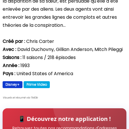
la disparition de sa sœur, est persuadé qu'elle a été
enlevée par des aliens. Les deux agents vont ainsi
entrevoir les grandes lignes de complots et autres
théories de la conspiration...
Créé par :
Chris Carter
Avec :
David Duchovny, Gillian Anderson, Mitch Pileggi
Saisons :
11 saisons / 218 épisodes
Année :
1993
Pays :
United States of America
Disney+
Prime Video
Visuels et résumé via TMDb
📱 Découvrez notre application !
Retrouvez toutes nos recommandations d'adresses