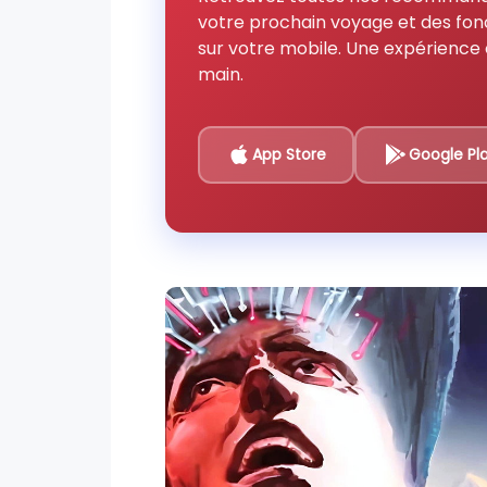
votre prochain voyage et des fon
sur votre mobile. Une expérience 
main.
App Store
Google Pl