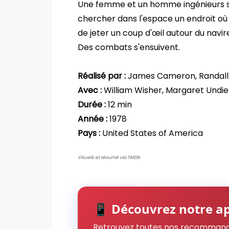
Une femme et un homme ingénieurs s
chercher dans l'espace un endroit où
de jeter un coup d'œil autour du navir
Des combats s'ensuivent.
Réalisé par :
James Cameron, Randall
Avec :
William Wisher, Margaret Undie
Durée :
12 min
Année :
1978
Pays :
United States of America
Visuels et résumé via TMDb
📱 Découvrez notre ap
Retrouvez toutes nos recommand