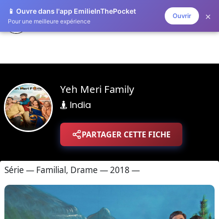
📱 Ouvre dans l'app EmilieInThePocket
×
Ouvrir
ZAPLISTOO
Pour une meilleure expérience
Yeh Meri Family
India
PARTAGER CETTE FICHE
Série — Familial, Drame — 2018 —